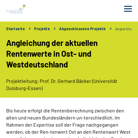
Startseite
Projekte
Abgeschlossene Projekte
Angleichung 
Das FNA
Angleichung der aktuellen
Förderungen
Rentenwerte in Ost- und
Westdeutschland
Tagungen
Projektleitung: Prof. Dr. Gerhard Bäcker (Universität
Projekte
Duisburg-Essen)
Publikationen
Bis heute erfolgt die Rentenberechnung zwischen den
alten und neuen Bundesländern un-terschiedlich. Im
Newsletter
Rahmen der Expertise soll der Frage nachgegangen
werden, ob der Ren-tenwert Ost an den Rentenwert West
Erklärung zur Barrierefreiheit in Deutscher