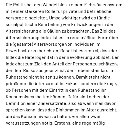
Gebärdensprache
Die Politik hat den Wandel hin zu einem Mehrsäulensystem
mit einer stärkeren Rolle für private und betriebliche
Vorsorge eingeleitet. Umso wichtiger wird es für die
Erklärung zur Barrierefreiheit in Leichter Sprache
sozialpolitische Beurteilung von Entwicklungen in der
Alterssicherung alle Säulen zu betrachten. Das Ziel des
Erweiterte Suche
Alterssicherungsindex ist es, in regelmäßiger Form über
die (gesamte) Altersvorsorge von Individuen im
Erwerbsalter zu berichten. Dabei ist es zentral, dass der
Index die Heterogenität in der Bevölkerung abbildet. Der
Index hat zum Ziel, den Anteil der Personen zu schätzen,
der dem Risiko ausgesetzt ist, den Lebensstandard im
Ruhestand nicht halten zu können. Damit steht nicht
primär nur die Altersarmut im Fokus, sondern die Frage,
ob Personen mit dem Eintritt in den Ruhestand ihr
Konsumniveau halten können. Dafür sind neben der
Definition einer Zielersatzrate, also ab wann man davon
sprechen kann, dass das Einkommen im Alter ausreicht,
um das Konsumniveau zu halten, vor allem zwei
Voraussetzungen nötig. Erstens, eine regelmäßig