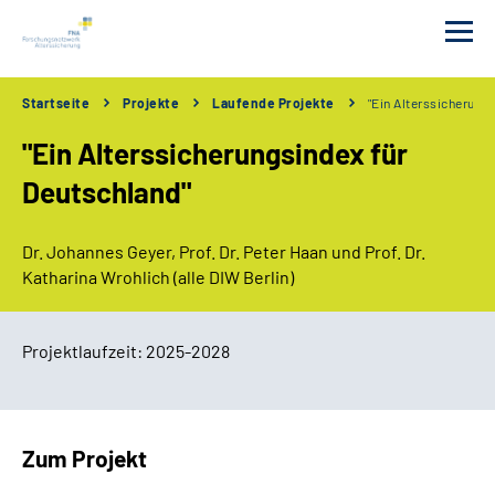
Startseite
Projekte
Laufende Projekte
"Ein Alterssicherung
Das FNA
"Ein Alterssicherungsindex für
Förderungen
Deutschland"
Tagungen
Dr. Johannes Geyer, Prof. Dr. Peter Haan und Prof. Dr.
Katharina Wrohlich (alle DIW Berlin)
Projekte
Projektlaufzeit: 2025-2028
Publikationen
Newsletter
Zum Projekt
Erklärung zur Barrierefreiheit in Deutscher