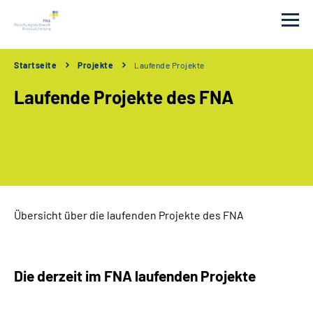
Startseite
Projekte
Laufende Projekte
Das FNA
Laufende Projekte des FNA
Förderungen
Tagungen
Projekte
Übersicht über die laufenden Projekte des FNA
Publikationen
Newsletter
Die derzeit im FNA laufenden Projekte
Erklärung zur Barrierefreiheit in Deutscher