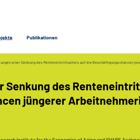
ojekte
Publikationen
kungen einer Senkung des Renteneintrittsalters auf die Beschäftigungschancen jü
r Senkung des Renteneintrit
ncen jüngerer Arbeitnehmer
search Institute for the Economics of Aging and SHARE Analyse