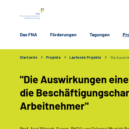
Das FNA
Förderungen
Tagungen
Pr
Startseite
Projekte
Laufende Projekte
"Die Auswir
"Die Auswirkungen eine
die Beschäftigungscha
Arbeitnehmer"
Prof. Axel Börsch-Supan, PhD/
Luca Salerno
(Munich Re