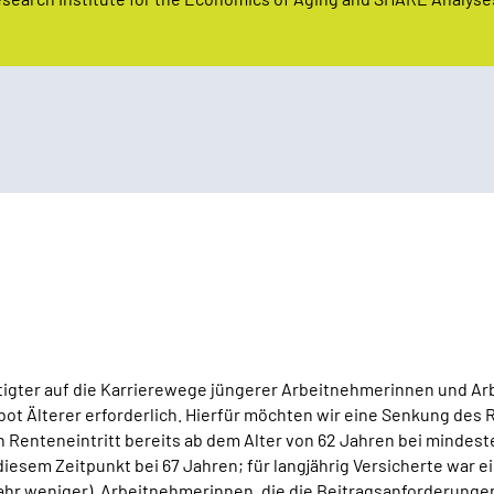
tigter auf die Karrierewege jüngerer Arbeitnehmerinnen und Ar
t Älterer erforderlich. Hierfür möchten wir eine Senkung des Re
Renteneintritt bereits ab dem Alter von 62 Jahren bei mindest
 diesem Zeitpunkt bei 67 Jahren; für langjährig Versicherte war 
Jahr weniger). Arbeitnehmerinnen, die die Beitragsanforderungen