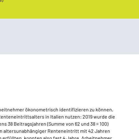
beitnehmer ökonometrisch identifizieren zu können,
nteneintrittsalters in Italien nutzen: 2019 wurde die
ens 38 Beitragsjahren (Summe von 62 und 38 = 100)
ein altersunabhängiger Renteneintritt mit 42 Jahren
 erfüllten, konnten also fast 4 Jahre, Arbeitnehmer