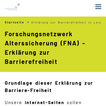
Startseite
Erklärung zur Barrierefreiheit in Leich
Das FNA
Forschungsnetzwerk
Förderungen
Alterssicherung (FNA) -
Erklärung zur
Tagungen
Barrierefreiheit
Projekte
Publikationen
Grundlage dieser Erklärung zur
Barriere-Freiheit
Newsletter
Unsere
Internet-Seiten
sollen
Erklärung zur Barrierefreiheit in