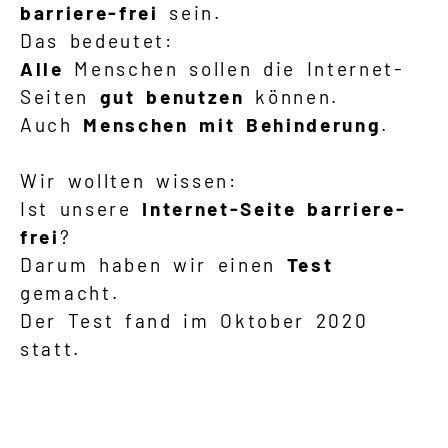
barriere-frei
sein.
Deutscher Gebärdensprache
Das bedeutet:
Alle
Menschen sollen die Internet-
Erklärung zur Barrierefreiheit in
Seiten
gut benutzen
können.
Leichter Sprache
Auch
Menschen mit Behinderung
.
Erweiterte Suche
Wir wollten wissen:
Ist unsere
Internet-Seite
barriere-
frei
?
Darum haben wir einen
Test
gemacht.
Der Test fand im Oktober 2020
statt.