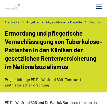
Startseite
Projekte
Abgeschlossene Projekte
Ermordung und
Das FNA
Ermordung und pflegerische
Förderungen
Vernachlässigung von Tuberkulose-
Patienten in den Kliniken der
Tagungen
gesetzlichen Rentenversicherung
im Nationalsozialismus
Projekte
Publikationen
Projektleitung: PD Dr. Winfried Süß (Zentrum für
Zeithistorische Forschung)
Newsletter
PD Dr. Winfried Süß und Dr. Patrick Bernhard führten das
Erklärung zur Barrierefreiheit in Deutscher