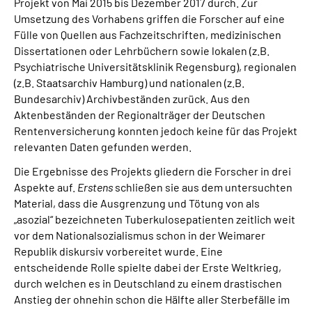
Projekt von Mai 2015 bis Dezember 2017 durch. Zur
Gebärdensprache
Umsetzung des Vorhabens griffen die Forscher auf eine
Fülle von Quellen aus Fachzeitschriften, medizinischen
Erklärung zur Barrierefreiheit in Leichter Sprache
Dissertationen oder Lehrbüchern sowie lokalen (z.B.
Psychiatrische Universitätsklinik Regensburg), regionalen
(z.B. Staatsarchiv Hamburg) und nationalen (z.B.
Erweiterte Suche
Bundesarchiv) Archivbeständen zurück. Aus den
Aktenbeständen der Regionalträger der Deutschen
Rentenversicherung konnten jedoch keine für das Projekt
relevanten Daten gefunden werden.
Die Ergebnisse des Projekts gliedern die Forscher in drei
Aspekte auf.
Erstens
schließen sie aus dem untersuchten
Material, dass die Ausgrenzung und Tötung von als
„asozial“ bezeichneten Tuberkulosepatienten zeitlich weit
vor dem Nationalsozialismus schon in der Weimarer
Republik diskursiv vorbereitet wurde. Eine
entscheidende Rolle spielte dabei der Erste Weltkrieg,
durch welchen es in Deutschland zu einem drastischen
Anstieg der ohnehin schon die Hälfte aller Sterbefälle im