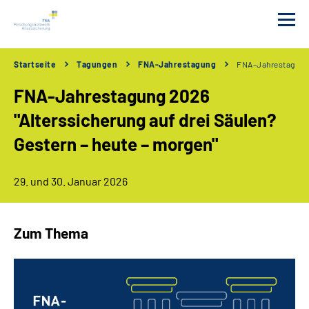
Startseite
Tagungen
FNA-Jahrestagung
FNA-Jahrestagung
Das FNA
FNA-Jahrestagung 2026
Förderungen
"Alterssicherung auf drei Säulen?
Gestern – heute – morgen"
Tagungen
29. und 30. Januar 2026
Projekte
Publikationen
Zum Thema
Newsletter
Erklärung zur Barrierefreiheit in Deutscher